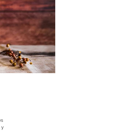
es
 y