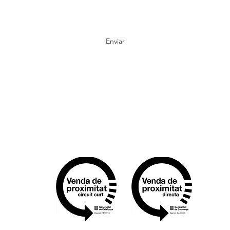
Enviar
info@animaessencies.cat
34-640 60 71 76
Punt de recollida: C/ Còs 77 (bajos) Sallent Barcelona
Apiarios en el Pallars Jussá (Bóixols) y en el Bages