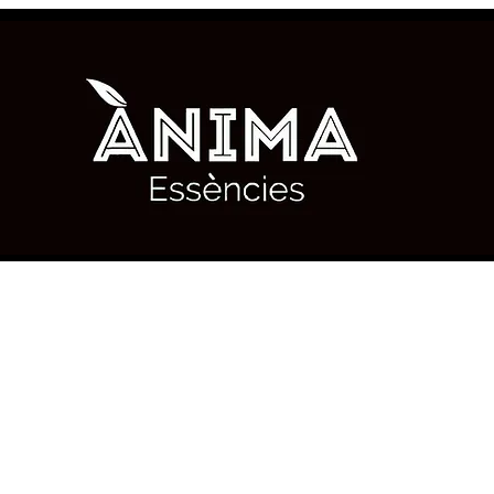
RIMENTA LO NATURAL, COLABORA CON TU ENTOR
APÍCOLA Y PRODUCTORES DE PLANTAS AROMÁTIC
MEDICINALES
leria
Blog