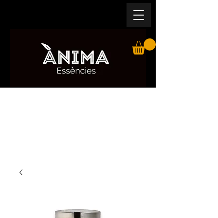
EXPERIMENTA ALLÒ NATURAL.
COL·LABORA AMB EL TEU ENTORN
GRANJA APÍCOLA I PRODUCTORS DE
PLANTES AROMÀTIQUES I MEDICINALS