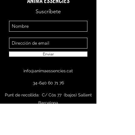
ÀNIMA ESSÈNCIES
Suscríbete
Enviar
info@animaessencies.cat
34-640 60 71 76
Punt de recollida: C/ Còs 77 (bajos) Sallent
Barcelona
Apiarios en el Pallars Jussá (Bóixols) y en el
Bages