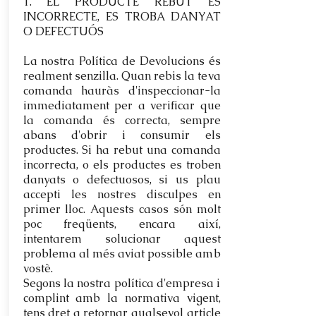
1. EL PRODUCTE REBUT ÉS
INCORRECTE, ES TROBA DANYAT
O DEFECTUÓS
​La nostra Política de Devolucions és
realment senzilla. Quan rebis la teva
comanda hauràs d'inspeccionar-la
immediatament per a verificar que
la comanda és correcta, sempre
abans d'obrir i consumir els
productes. Si ha rebut una comanda
incorrecta, o els productes es troben
danyats o defectuosos, si us plau
accepti les nostres disculpes en
primer lloc. Aquests casos són molt
poc freqüents, encara així,
intentarem solucionar aquest
problema al més aviat possible amb
vostè.
Segons la nostra política d'empresa i
complint amb la normativa vigent,
tens dret a retornar qualsevol article